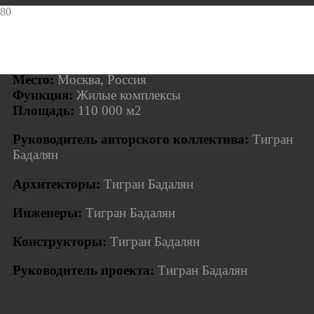
EXPAND_MORE
Год:
2023-2024
Статус:
Реализация
Место:
Москва, Россия
Функция:
Жилые комплексы
Площадь:
110 000 м2
Руководитель авторского коллектива:
Тигран
Бадалян
Архитекторы:
Тигран Бадалян
Инженеры:
Тигран Бадалян
Конструкторы:
Тигран Бадалян
Руководитель проекта:
Тигран Бадалян